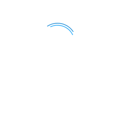
Außerordentliche Mitglieder
UNSERE MITGLIEDER
Zur Übersicht
SPARTE SCH
Sparte Schwimmen e
Kontakt
T:
+49 (0) 201 / 36 1
E:
info@sparteschw